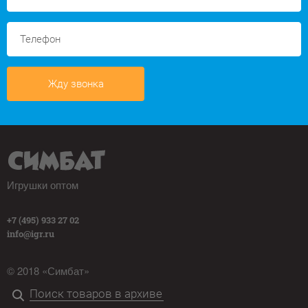
Жду звонка
Игрушки оптом
+7 (495) 933 27 02
info@igr.ru
© 2018 «Симбат»