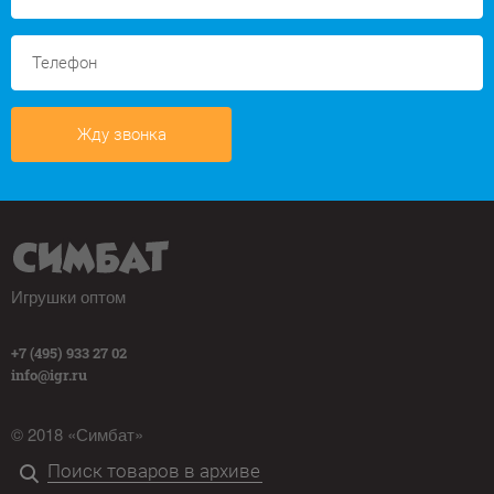
Жду звонка
Игрушки оптом
+7 (495) 933 27 02
info@igr.ru
© 2018 «Симбат»