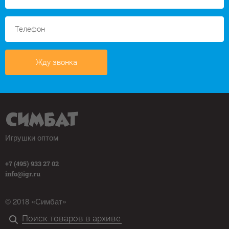
Жду звонка
Игрушки оптом
+7 (495) 933 27 02
info@igr.ru
© 2018 «Симбат»