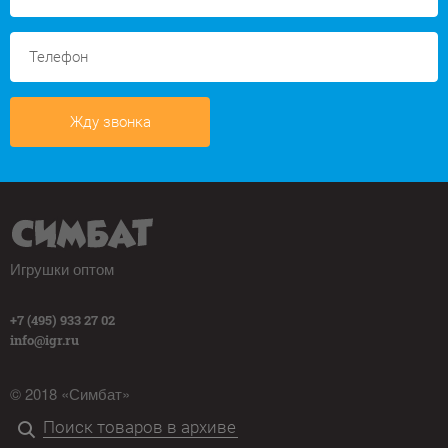
Жду звонка
Игрушки оптом
+7 (495) 933 27 02
info@igr.ru
© 2018 «Симбат»