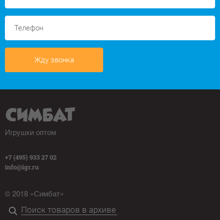
Жду звонка
Игрушки оптом
+7 (495) 933 27 02
info@igr.ru
© 2018 «Симбат»