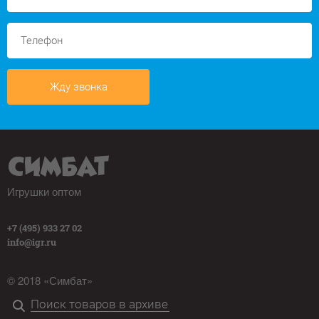
Жду звонка
Игрушки оптом
+7 (495) 933 27 02
info@igr.ru
© 2018 «Симбат»