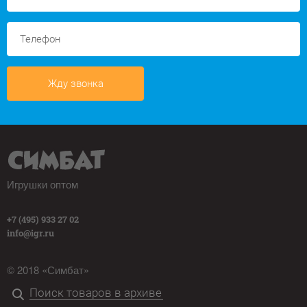
Жду звонка
Игрушки оптом
+7 (495) 933 27 02
info@igr.ru
© 2018 «Симбат»