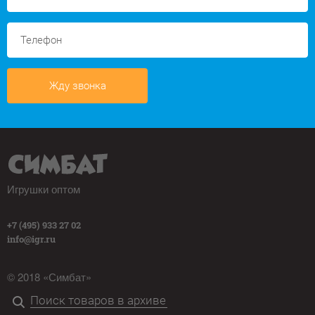
Жду звонка
Игрушки оптом
+7 (495) 933 27 02
info@igr.ru
© 2018 «Симбат»