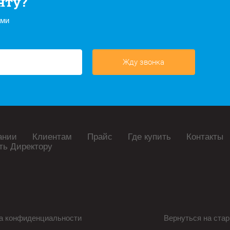
нту?
ами
Жду звонка
ании
Клиентам
Прайс
Где купить
Контакты
ть Директору
а конфиденциальности
Вернуться на стар