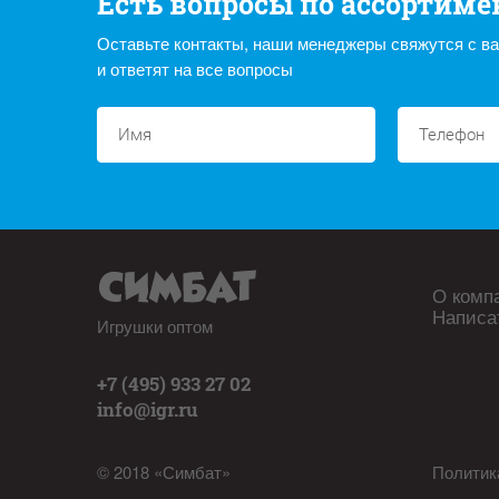
Есть вопросы по ассортиме
Оставьте контакты, наши менеджеры свяжутся с в
и ответят на все вопросы
О комп
Написа
Игрушки оптом
+7 (495) 933 27 02
info@igr.ru
© 2018 «Симбат»
Политик