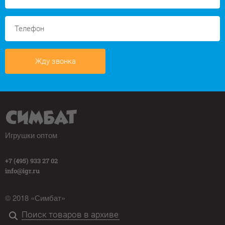
Жду звонка
Игрушки оптом
+7 (495) 933 27 02
info@igr.ru
© 2018 «Симбат»