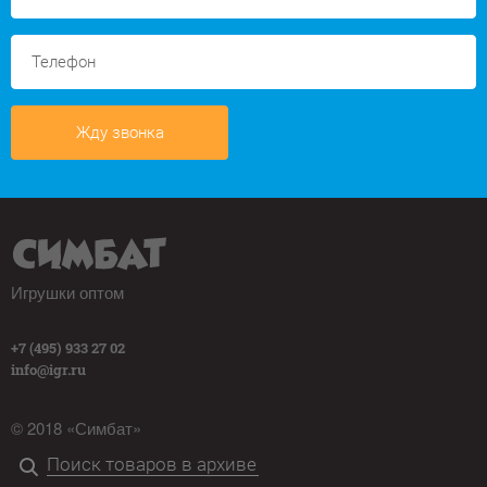
Жду звонка
Игрушки оптом
+7 (495) 933 27 02
info@igr.ru
© 2018 «Симбат»