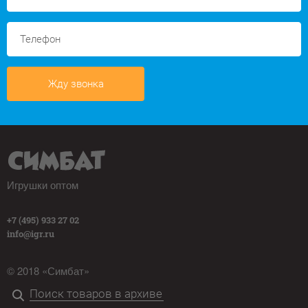
Жду звонка
Игрушки оптом
+7 (495) 933 27 02
info@igr.ru
© 2018 «Симбат»