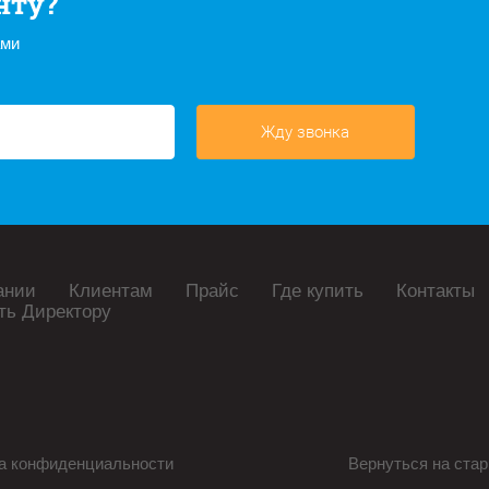
нту?
ами
Жду звонка
ании
Клиентам
Прайс
Где купить
Контакты
ть Директору
а конфиденциальности
Вернуться на стар