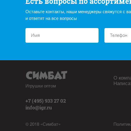
Есть вопросы по ассортиме
Оставьте контакты, наши менеджеры свяжутся с в
и ответят на все вопросы
О комп
Написа
Игрушки оптом
+7 (495) 933 27 02
info@igr.ru
© 2018 «Симбат»
Политик