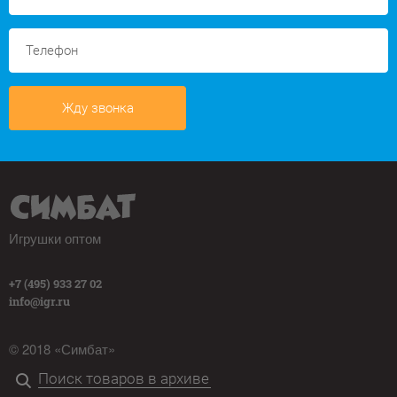
Жду звонка
Игрушки оптом
+7 (495) 933 27 02
info@igr.ru
© 2018 «Симбат»