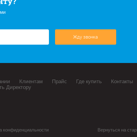
нту?
ами
Жду звонка
ании
Клиентам
Прайс
Где купить
Контакты
ть Директору
а конфиденциальности
Вернуться на стар