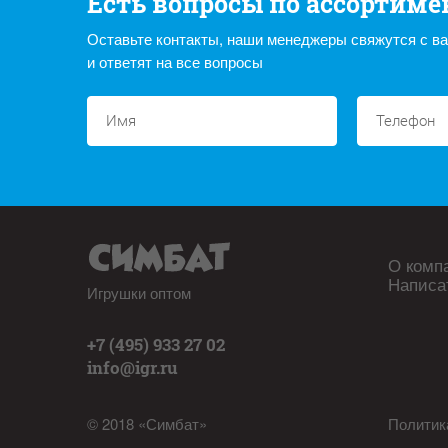
Есть вопросы по ассортиме
Оставьте контакты, наши менеджеры свяжутся с в
и ответят на все вопросы
О комп
Написа
Игрушки оптом
+7 (495) 933 27 02
info@igr.ru
© 2018 «Симбат»
Политик