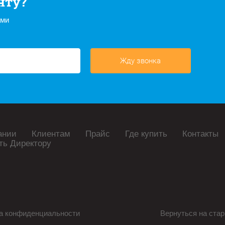
нту?
ами
Жду звонка
ании
Клиентам
Прайс
Где купить
Контакты
ть Директору
а конфиденциальности
Вернуться на стар