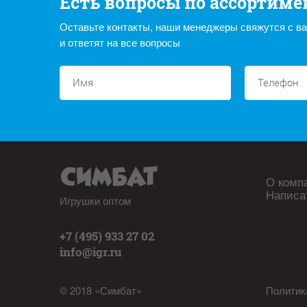
Есть вопросы по ассортиме
Оставьте контакты, наши менеджеры свяжутся с в
и ответят на все вопросы
О комп
Написа
Игрушки оптом
+7 (495) 933 27 02
info@igr.ru
© 2018 «Симбат»
Политик