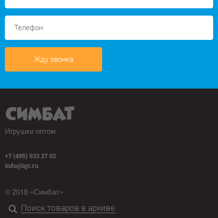
Жду звонка
Игрушки оптом
+7 (495) 933 27 02
info@igr.ru
© 2018 «Симбат»