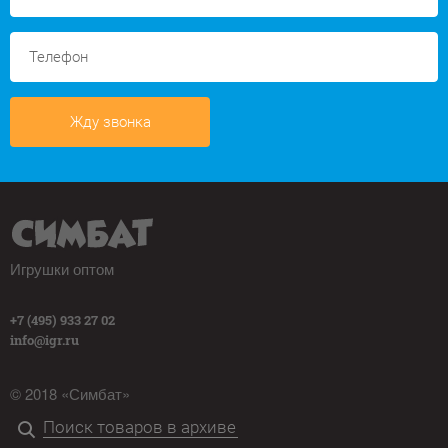
Жду звонка
Игрушки оптом
+7 (495) 933 27 02
info@igr.ru
© 2018 «Симбат»