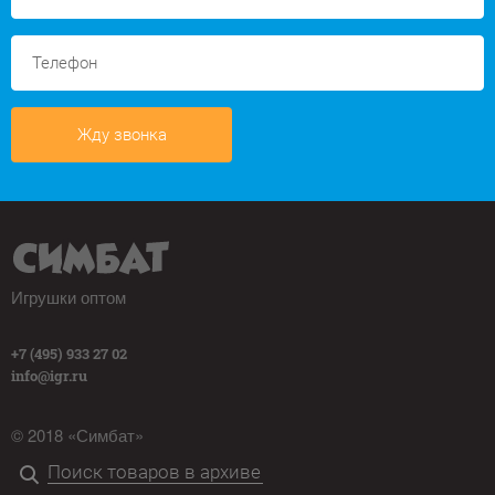
Жду звонка
Игрушки оптом
+7 (495) 933 27 02
info@igr.ru
© 2018 «Симбат»