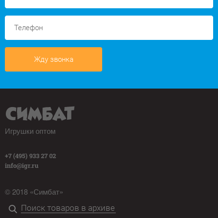
Жду звонка
Игрушки оптом
+7 (495) 933 27 02
info@igr.ru
© 2018 «Симбат»