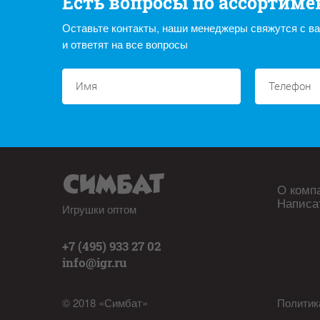
Есть вопросы по ассортиме
Оставьте контакты, наши менеджеры свяжутся с в
и ответят на все вопросы
О комп
Написа
Игрушки оптом
+7 (495) 933 27 02
info@igr.ru
© 2018 «Симбат»
Политик