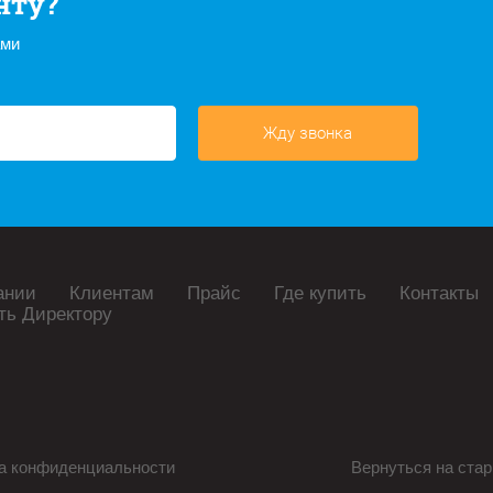
нту?
ами
Жду звонка
ании
Клиентам
Прайс
Где купить
Контакты
ть Директору
а конфиденциальности
Вернуться на стар