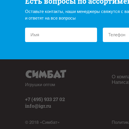
Есть вопросы по ассортиме
Оставьте контакты, наши менеджеры свяжутся с в
и ответят на все вопросы
О комп
Написа
Игрушки оптом
+7 (495) 933 27 02
info@igr.ru
© 2018 «Симбат»
Политик