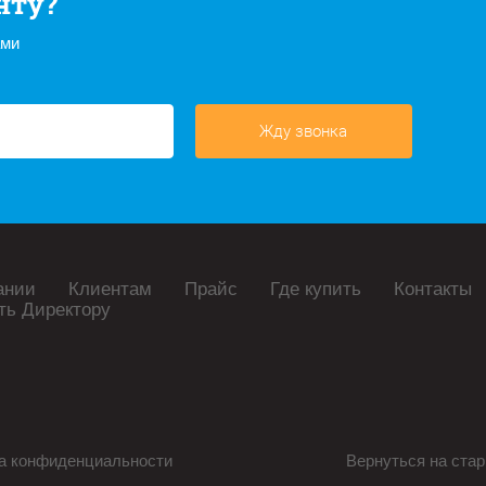
нту?
ами
Жду звонка
ании
Клиентам
Прайс
Где купить
Контакты
ть Директору
а конфиденциальности
Вернуться на стар