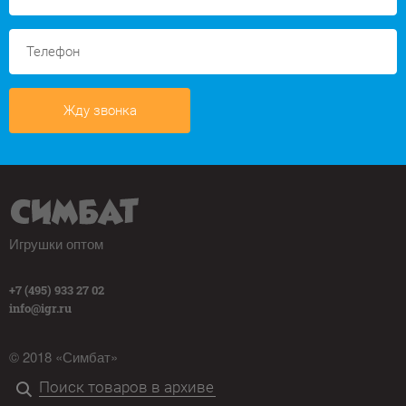
Жду звонка
Игрушки оптом
+7 (495) 933 27 02
info@igr.ru
© 2018 «Симбат»