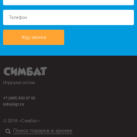
Жду звонка
Игрушки оптом
+7 (495) 933 27 02
info@igr.ru
© 2018 «Симбат»