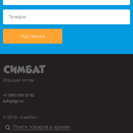
Жду звонка
Игрушки оптом
+7 (495) 933 27 02
info@igr.ru
© 2018 «Симбат»