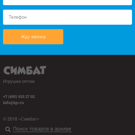
Жду звонка
Игрушки оптом
+7 (495) 933 27 02
info@igr.ru
© 2018 «Симбат»