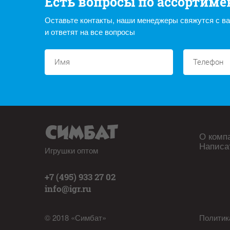
Есть вопросы по ассортиме
Оставьте контакты, наши менеджеры свяжутся с в
и ответят на все вопросы
О комп
Написа
Игрушки оптом
+7 (495) 933 27 02
info@igr.ru
© 2018 «Симбат»
Политик