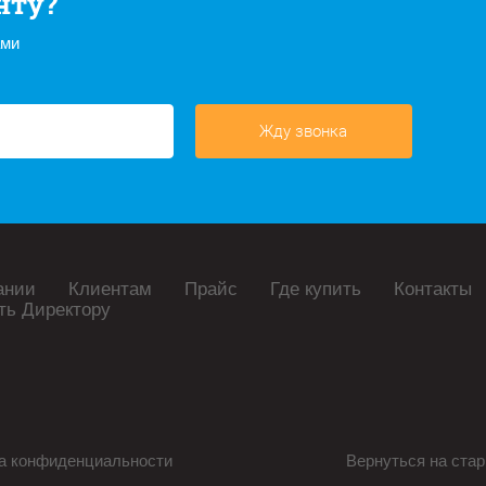
нту?
ами
Жду звонка
ании
Клиентам
Прайс
Где купить
Контакты
ть Директору
а конфиденциальности
Вернуться на стар