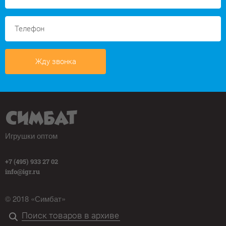
Жду звонка
Игрушки оптом
+7 (495) 933 27 02
info@igr.ru
© 2018 «Симбат»