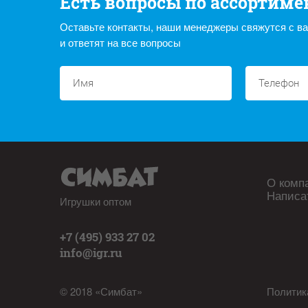
Есть вопросы по ассортиме
Оставьте контакты, наши менеджеры свяжутся с в
и ответят на все вопросы
О комп
Написа
Игрушки оптом
+7 (495) 933 27 02
info@igr.ru
© 2018 «Симбат»
Политик