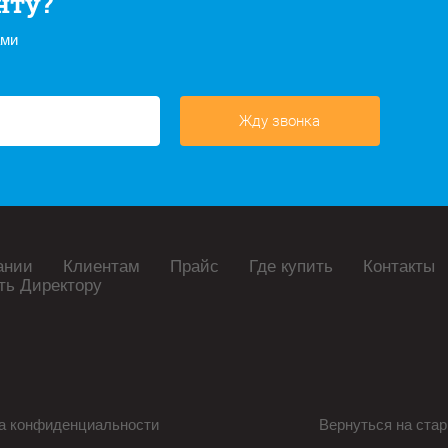
нту?
ами
Жду звонка
ании
Клиентам
Прайс
Где купить
Контакты
ть Директору
а конфиденциальности
Вернуться на стар