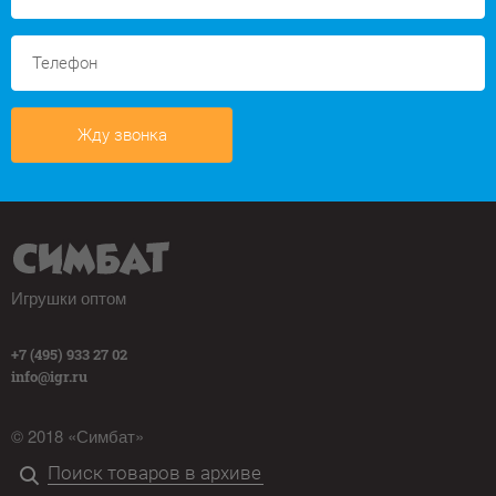
Жду звонка
Игрушки оптом
+7 (495) 933 27 02
info@igr.ru
© 2018 «Симбат»