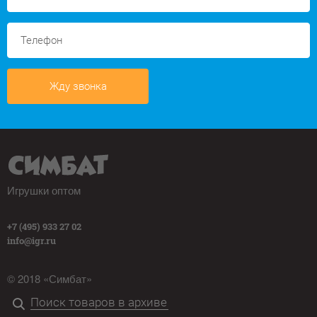
Жду звонка
Игрушки оптом
+7 (495) 933 27 02
info@igr.ru
© 2018 «Симбат»