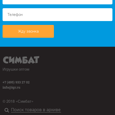
Жду звонка
Игрушки оптом
+7 (495) 933 27 02
info@igr.ru
© 2018 «Симбат»