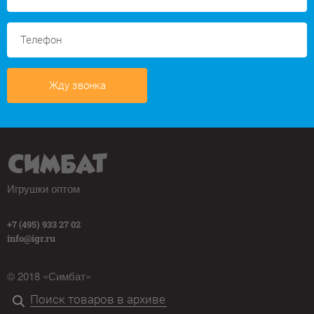
Жду звонка
Игрушки оптом
+7 (495) 933 27 02
info@igr.ru
© 2018 «Симбат»