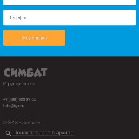
Жду звонка
Игрушки оптом
+7 (495) 933 27 02
info@igr.ru
© 2018 «Симбат»