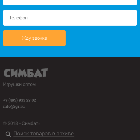
Жду звонка
Игрушки оптом
+7 (495) 933 27 02
info@igr.ru
© 2018 «Симбат»