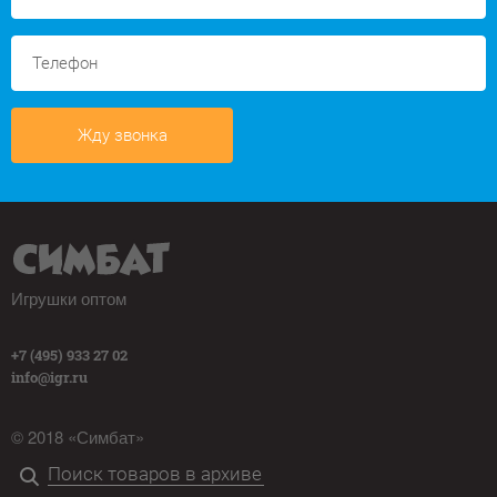
Жду звонка
Игрушки оптом
+7 (495) 933 27 02
info@igr.ru
© 2018 «Симбат»