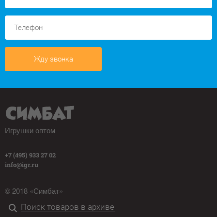
Жду звонка
Игрушки оптом
+7 (495) 933 27 02
info@igr.ru
© 2018 «Симбат»