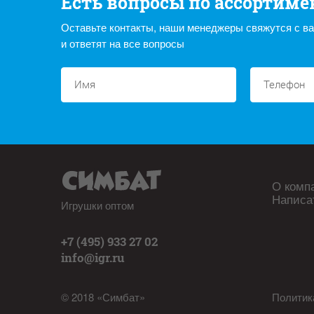
Есть вопросы по ассортиме
Оставьте контакты, наши менеджеры свяжутся с в
и ответят на все вопросы
О комп
Написа
Игрушки оптом
+7 (495) 933 27 02
info@igr.ru
© 2018 «Симбат»
Политик