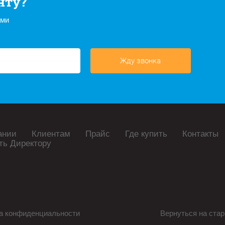
нту?
ами
Жду звонка
ании
Клиентам
Прайс
Где купить
Контакты
ть Директору
а конфиденциальности
Вернуться на стар