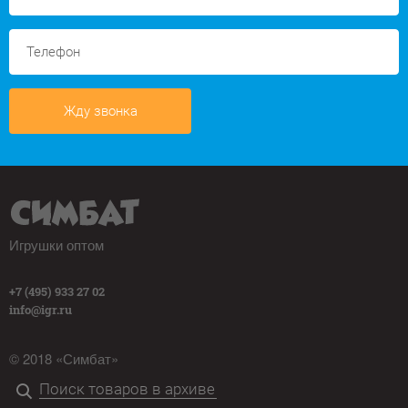
Жду звонка
Игрушки оптом
+7 (495) 933 27 02
info@igr.ru
© 2018 «Симбат»