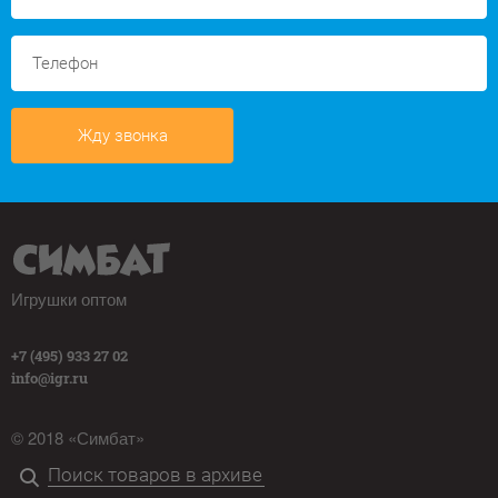
Жду звонка
Игрушки оптом
+7 (495) 933 27 02
info@igr.ru
© 2018 «Симбат»