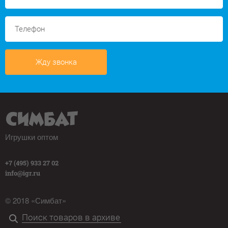
Жду звонка
Игрушки оптом
+7 (495) 933 27 02
info@igr.ru
© 2018 «Симбат»