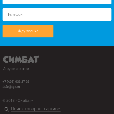
Жду звонка
Игрушки оптом
+7 (495) 933 27 02
info@igr.ru
© 2018 «Симбат»