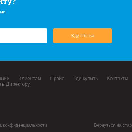
нту?
ами
Жду звонка
ании
Клиентам
Прайс
Где купить
Контакты
ть Директору
а конфиденциальности
Вернуться на стар