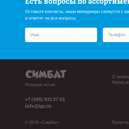
Есть вопросы по ассортиме
Оставьте контакты, наши менеджеры свяжутся с в
и ответят на все вопросы
О комп
Написа
Игрушки оптом
+7 (495) 933 27 02
info@igr.ru
© 2018 «Симбат»
Политик