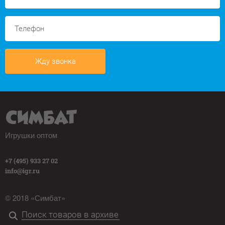
Жду звонка
Игрушки оптом
+7 (495) 933 27 02
info@igr.ru
© 2018 «Симбат»