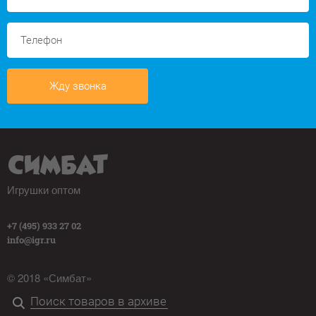
Жду звонка
Игрушки оптом
+7 (495) 933 27 02
info@igr.ru
© 2018 «Симбат»