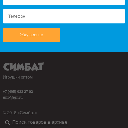
Жду звонка
Игрушки оптом
+7 (495) 933 27 02
info@igr.ru
© 2018 «Симбат»