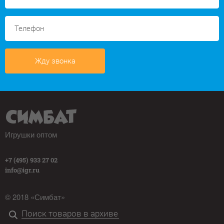
Жду звонка
Игрушки оптом
+7 (495) 933 27 02
info@igr.ru
© 2018 «Симбат»