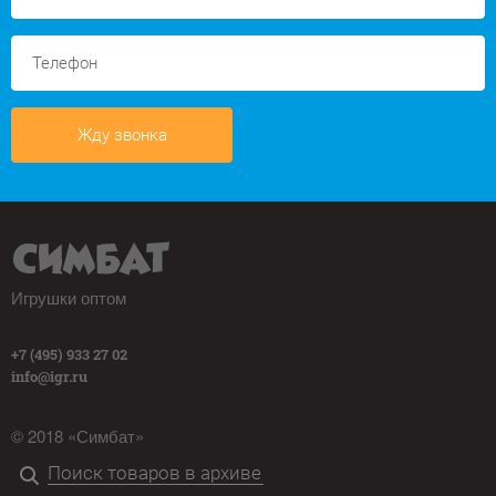
Жду звонка
Игрушки оптом
+7 (495) 933 27 02
info@igr.ru
© 2018 «Симбат»