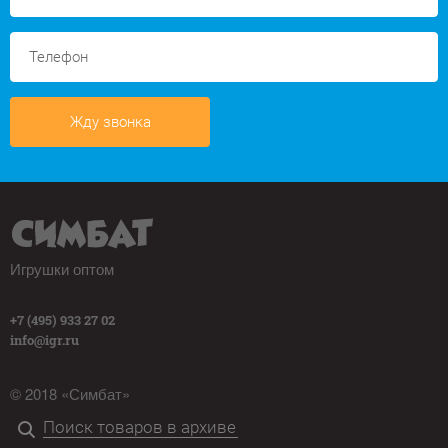
Жду звонка
Игрушки оптом
+7 (495) 933 27 02
info@igr.ru
© 2018 «Симбат»