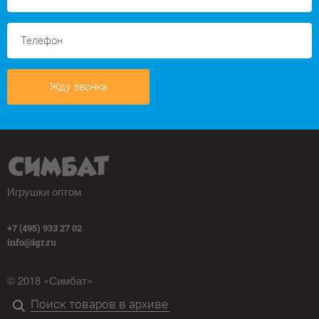
Жду звонка
Игрушки оптом
+7 (495) 933 27 02
info@igr.ru
© 2018 «Симбат»